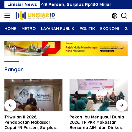
Langsung
ssar Capai 49 Persen, Surplus Rp130 Miliar
Linisiar News
Pekan I
ke
konten
HOME
METRO
LAYANAN PUBLIK
POLITIK
EKONOMI
GAY
Pangan
Pekan Ibu Menyusui Dunia
Pemkot Makassar Pastikan
2026, TP PKK Makassar
PSEL Tetap Berjalan,
Bersama AIMI dan Dinkes
Penetapan Lokasi Masih