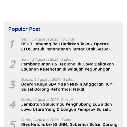
Popular Post
1
Senin, 3 Agustus 2026
10 Lihat
RSUD Labuang Baji Hadirkan Teknik Operasi
ETOS untuk Penanganan Tumor Otak Sesuai
Indikasi Medis
2
Senin, 3 Agustus 2026
9 Lihat
Pembangunan RS Regional di Gowa Dekatkan
Layanan Kesehatan di Wilayah Pegunungan
3
Selasa, 4 Agustus 2026
9 Lihat
Daerah Kaya SDA Masih Miskin Anggaran, ICMI
Sulsel Dorong Reformasi Fiskal
4
Sabtu, 1 Agustus 2026
8 Lihat
Jembatan Salujambu Penghubung Luwu dan
Luwu Utara Yang Dibangun Pemprov Sulsel
Segera Difungsikan
5
Sabtu, 1 Agustus 2026
7 Lihat
Dies Natalis ke-65 UNM, Gubernur Sulsel Dorong