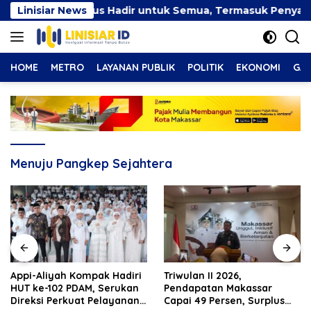
Langsung
Inklusif Harus Hadir untuk Semua, Termasuk Penyandang Dis
Linisiar News
ke
konten
HOME
METRO
LAYANAN PUBLIK
POLITIK
EKONOMI
GAY
Menuju Pangkep Sejahtera
Appi-Aliyah Kompak Hadiri
Triwulan II 2026,
HUT ke-102 PDAM, Serukan
Pendapatan Makassar
Direksi Perkuat Pelayanan
Capai 49 Persen, Surplus