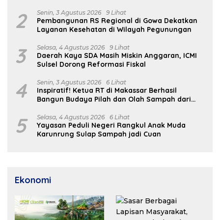
Indikasi Medis
2
Senin, 3 Agustus 2026
9 Lihat
Pembangunan RS Regional di Gowa Dekatkan
Layanan Kesehatan di Wilayah Pegunungan
3
Selasa, 4 Agustus 2026
9 Lihat
Daerah Kaya SDA Masih Miskin Anggaran, ICMI
Sulsel Dorong Reformasi Fiskal
4
Senin, 3 Agustus 2026
6 Lihat
Inspiratif! Ketua RT di Makassar Berhasil
Bangun Budaya Pilah dan Olah Sampah dari
Rumah
5
Selasa, 4 Agustus 2026
6 Lihat
Yayasan Peduli Negeri Rangkul Anak Muda
Karunrung Sulap Sampah jadi Cuan
Ekonomi