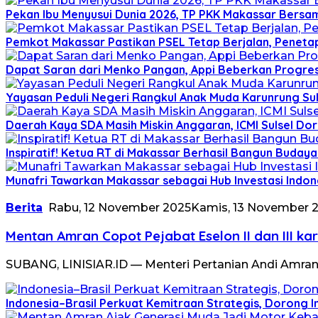
Pekan Ibu Menyusui Dunia 2026, TP PKK Makassar Bersama
Pemkot Makassar Pastikan PSEL Tetap Berjalan, Peneta
Dapat Saran dari Menko Pangan, Appi Beberkan Progre
Yayasan Peduli Negeri Rangkul Anak Muda Karunrung Su
Daerah Kaya SDA Masih Miskin Anggaran, ICMI Sulsel Do
Inspiratif! Ketua RT di Makassar Berhasil Bangun Buday
Munafri Tawarkan Makassar sebagai Hub Investasi Indon
Berita
Rabu, 12 November 2025
Kamis, 13 November 
Mentan Amran Copot Pejabat Eselon II dan III kar
SUBANG, LINISIAR.ID — Menteri Pertanian Andi Amr
Indonesia–Brasil Perkuat Kemitraan Strategis, Dorong 