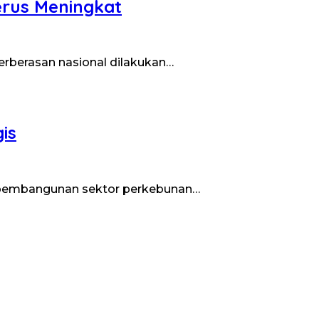
erus Meningkat
berasan nasional dilakukan…
is
n pembangunan sektor perkebunan…