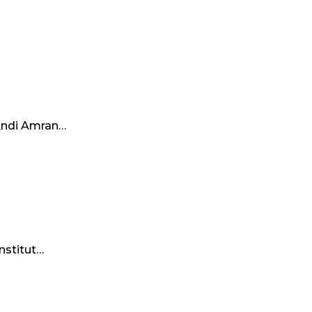
Andi Amran…
nstitut…