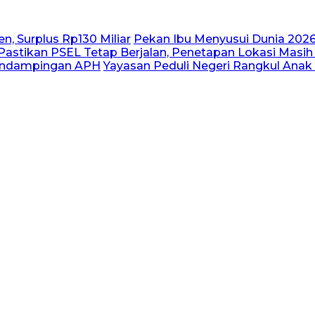
n, Surplus Rp130 Miliar
Pekan Ibu Menyusui Dunia 2026
astikan PSEL Tetap Berjalan, Penetapan Lokasi Masih
Pendampingan APH
Yayasan Peduli Negeri Rangkul Anak