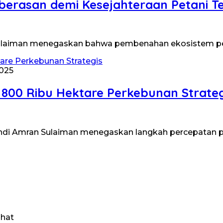
erasan demi Kesejahteraan Petani T
Sulaiman menegaskan bahwa pembenahan ekosistem per
2025
00 Ribu Hektare Perkebunan Strateg
) Andi Amran Sulaiman menegaskan langkah percepata
ihat