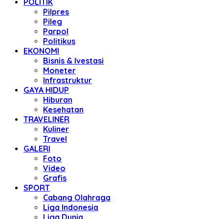
POLITIK
Pilpres
Pileg
Parpol
Politikus
EKONOMI
Bisnis & Ivestasi
Moneter
Infrastruktur
GAYA HIDUP
Hiburan
Kesehatan
TRAVELINER
Kuliner
Travel
GALERI
Foto
Video
Grafis
SPORT
Cabang Olahraga
Liga Indonesia
Liga Dunia